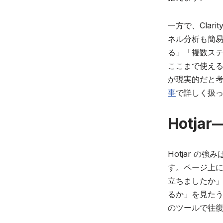
一方で、Cla
ネル分析も簡
る」「複数ス
ここまで使えるツ
が現実的だと考え
事
で詳しく扱
Hotj
Hotjar 
す。ページ上
立ちましたか
るか」を見た
のツールで往復で