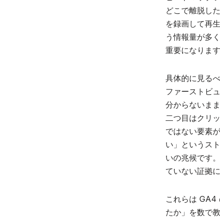
どこで離脱し
を録画して再生
う情報量が多
重要になりま
具体的に見る
ファーストビ
分からないま
二つ目はクリ
ではない要素
い」というス
いの兆候です
ていない証拠
これらは GA
たか」を数で