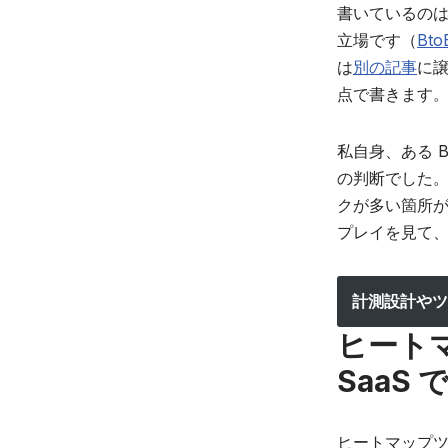
書いているのは
立場です（
Bt
は
別の記事
に
点で書きます
私自身、ある Bt
の判断でした。
クが多い箇所
プレイを見て
計測設計やツ
ヒートマ
SaaS
ヒートマップ