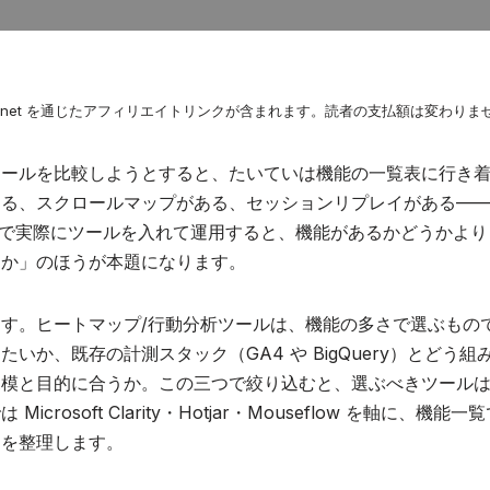
.net を通じたアフィリエイトリンクが含まれます。読者の支払額は変わりま
ツールを比較しようとすると、たいていは機能の一覧表に行き
る、スクロールマップがある、セッションリプレイがある——。
ーケで実際にツールを入れて運用すると、機能があるかどうかよ
うか」のほうが本題になります。
す。ヒートマップ/行動分析ツールは、機能の多さで選ぶもの
たいか、既存の計測スタック（GA4 や BigQuery）とどう
規模と目的に合うか。この三つで絞り込むと、選ぶべきツール
Microsoft Clarity・Hotjar・Mouseflow を軸に、機
けを整理します。