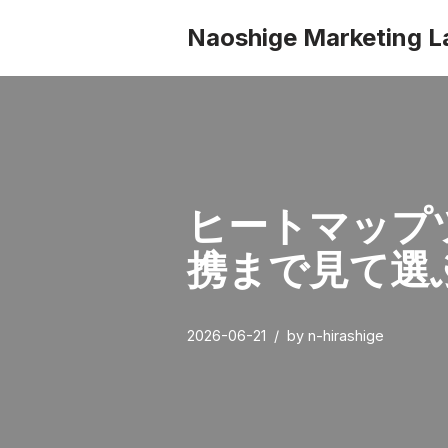
Naoshige Marketing L
コ
ン
テ
ン
ツ
へ
ヒートマップツ
ス
キ
携まで見て選
ッ
プ
2026-06-21
by
n-hirashige