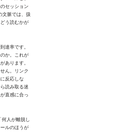
々のセッション
 の文脈では、扱
をどう読むかが
ル到達率です。
るのか。これが
性があります。
ません。リンク
のに反応しな
から読み取る迷
線が直感に合っ
「何人が離脱し
ツールのほうが