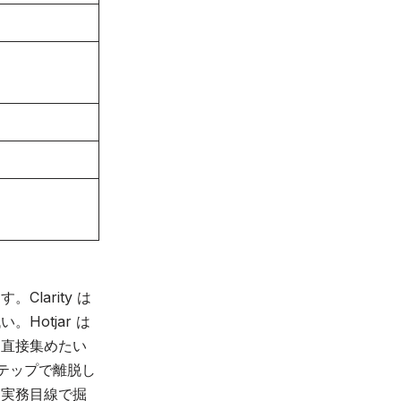
）
larity は
otjar は
を直接集めたい
ステップで離脱し
を実務目線で掘