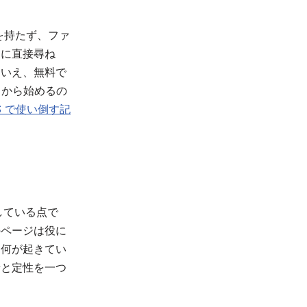
能を持たず、ファ
ーに直接尋ね
はいえ、無料で
y から始めるの
SaaS で使い倒す記
している点で
のページは役に
「何が起きてい
量と定性を一つ