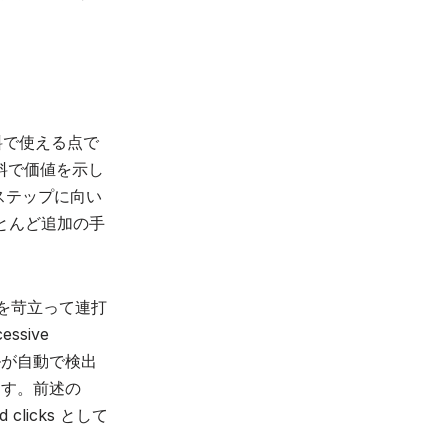
無料で使える点で
無料で価値を示し
トステップに向い
とんど追加の手
箇所を苛立って連打
sive
ルが自動で検出
ます。前述の
icks として