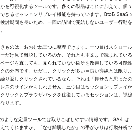
たかを可視化するツールです。多くの製品はこれに加えて、個
できるセッションリプレイ機能を持っています。BtoB SaaS
く検討期間も長いため、一回の訪問で完結しないユーザー行動
す。
べきものは、おおむね三つに整理できます。一つ目はスクロー
ューだけ見て離脱しているのか、それとも本文まで読まれてい
まページを直しても、見られていない箇所を改善している可能
ックの分布です。ただし、クリックが多い＝良い導線とは限り
が繰り返しクリックされているなら、それは「押せると思った
トレスのサインかもしれません。三つ目はセッションリプレイ
。クリックとブラウザバックを往復しているセッションは、導
になります。
4 のような定量ツールでは取りこぼしやすい情報です。GA4 は
教えてくれますが、「なぜ離脱したか」の手がかりは行動分析