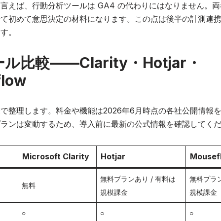
言えば、行動分析ツールは GA4 の代わりにはなりません。
せて初めて意思決定の材料になります。この点は後半の計測連
ます。
比較——Clarity・Hotjar・
low
で整理します。料金や機能は2026年6月時点の各社公開情報
プランは変動するため、導入前に最新の公式情報を確認してく
Microsoft Clarity
Hotjar
Mousef
無料プランあり / 有料は
無料プラン
無料
規模課金
規模課金
○
○
○