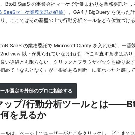
、BtoB SaaS の事業会社マーケで計測まわりを業務委託と
oB SaaSマーケ業務委託の経験
）。GA4 / BigQuery を使
譲り、ここではその基盤の上で行動分析ツールをどう位置づけ
。
oB SaaS の業務委託で Microsoft Clarity を入れた時、一
2nd view 以下が見られていなければ、そこを直す意味はあ
が良い導線とも限らない。クリックとブラウザバックを繰り返
、初めて「なんとなく」が「根拠ある判断」に変わったと感じ
ール選定を外部のプロに相談する
ップ/行動分析ツールとは——Bt
 で何を見るか
ツールは、ページ上でユーザーがどこをクリックし、どこまで