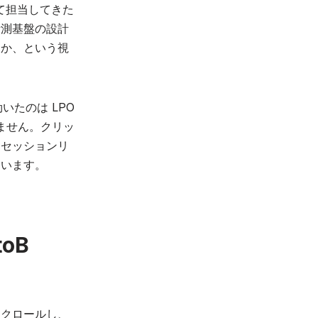
して担当してきた
った計測基盤の設計
るか、という視
番効いたのは LPO
りません。クリッ
すセッションリ
ています。
oB
スクロールし、