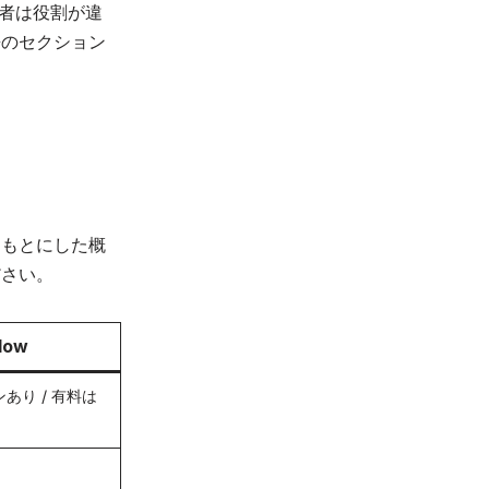
両者は役割が違
携のセクション
をもとにした概
ださい。
low
あり / 有料は