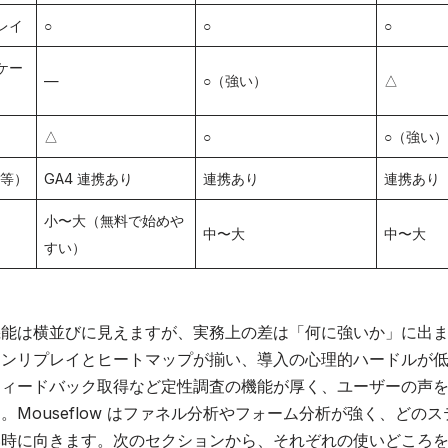
レイ
○
○
○
ケー
—
○（強い）
△
△
○
○（強い
 等）
GA4 連携あり
連携あり
連携あり
小〜大（無料で始めや
中〜大
中〜大
すい）
能は横並びに見えますが、実務上の差は「何に強いか」に出ます。C
ンリプレイとヒートマップが揃い、導入の心理的ハードルが低い。H
フィードバック取得など定性調査の機能が厚く、ユーザーの声
。Mouseflow はファネル分析やフォーム分析が強く、どの
い時に向きます。次のセクションから、それぞれの使いどころ