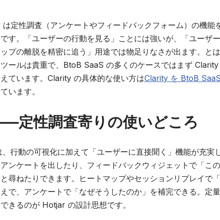
rity は定性調査（アンケートやフィードバックフォーム）の機
易です。「ユーザーの行動を見る」ことには強いが、「ユーザ
テップの離脱を精密に追う」用途では物足りなさが出ます。と
ールは貴重で、BtoB SaaS の多くのケースではまず Clarit
ています。Clarity の具体的な使い方は
Clarity を BtoB 
っています。
ar——定性調査寄りの使いどころ
の強みは、行動の可視化に加えて「ユーザーに直接聞く」機能が充実
にアンケートを出したり、フィードバックウィジェットで「こ
」と尋ねたりできます。ヒートマップやセッションリプレイで
うえで、アンケートで「なぜそうしたのか」を補完できる。定
きるのが Hotjar の設計思想です。