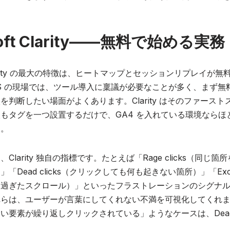
soft Clarity——無料で始める実務
t Clarity の最大の特徴は、ヒートマップとセッションリプレイが
SaaS の現場では、ツール導入に稟議が必要なことが多く、まず
を判断したい場面がよくあります。Clarity はそのファース
もタグを一つ設置するだけで、GA4 を入れている環境ならほ
ん。
Clarity 独自の指標です。たとえば「Rage clicks（同じ
「Dead clicks（クリックしても何も起きない箇所）」「Exces
ng（行き過ぎたスクロール）」といったフラストレーションのシグナ
れらは、ユーザーが言葉にしてくれない不満を可視化してくれ
い要素が繰り返しクリックされている」ようなケースは、Dead cl