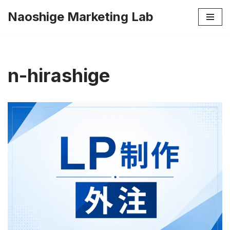
Naoshige Marketing Lab
コ
ン
テ
ン
n-hirashige
ツ
へ
ス
キ
ッ
プ